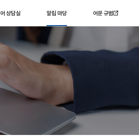
어 상담실
알림 마당
어문 규범